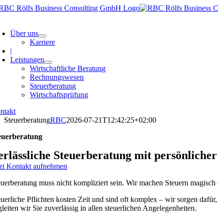
Skip
to
oggle
content
avigation
Über uns
Karriere
|
Leistungen
Wirtschaftliche Beratung
Rechnungswesen
Steuerberatung
Wirtschaftsprüfung
ntakt
Steuerberatung
RBC
2026-07-21T12:42:25+02:00
euerberatung
erlässliche Steuerberatung mit persönlicher
tzt Kontakt aufnehmen
euerberatung muss nicht kompliziert sein. Wir machen Steuern magisch 
euerliche Pflichten kosten Zeit und sind oft komplex – wir sorgen dafü
gleiten wir Sie zuverlässig in allen steuerlichen Angelegenheiten.