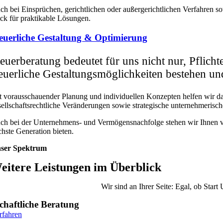
ch bei Einsprüchen, gerichtlichen oder außergerichtlichen Verfahren 
ick für praktikable Lösungen.
euerliche Gestaltung & Optimierung
teuerberatung bedeutet für uns nicht nur, Pflic
teuerliche Gestaltungsmöglichkeiten bestehen u
t vorausschauender Planung und individuellen Konzepten helfen wir dab
sellschaftsrechtliche Veränderungen sowie strategische unternehmerisch
ch bei der Unternehmens- und Vermögensnachfolge stehen wir Ihnen vertr
chste Generation bieten.
ser Spektrum
eitere Leistungen im Überblick
Wir sind an Ihrer Seite: Egal, ob Star
chaftliche Beratung
rfahren