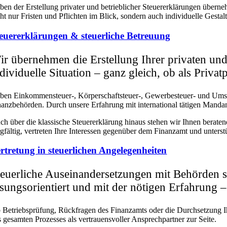
ben der Erstellung privater und betrieblicher Steuererklärungen über
cht nur Fristen und Pflichten im Blick, sondern auch individuelle Gesta
euererklärungen & steuerliche Betreuung
ir übernehmen die Erstellung Ihrer privaten und 
dividuelle Situation – ganz gleich, ob als Priva
ben Einkommensteuer-, Körperschaftsteuer-, Gewerbesteuer- und Ums
nanzbehörden. Durch unsere Erfahrung mit international tätigen Mandan
ch über die klassische Steuererklärung hinaus stehen wir Ihnen berat
rgfältig, vertreten Ihre Interessen gegenüber dem Finanzamt und unters
rtretung in steuerlichen Angelegenheiten
teuerliche Auseinandersetzungen mit Behörden s
ösungsorientiert und mit der nötigen Erfahrung –
 Betriebsprüfung, Rückfragen des Finanzamts oder die Durchsetzung Ih
s gesamten Prozesses als vertrauensvoller Ansprechpartner zur Seite.