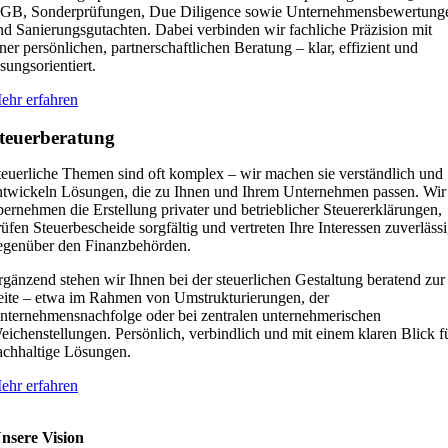
GB, Sonderprüfungen, Due Diligence sowie Unternehmensbewertung
nd Sanierungsgutachten. Dabei verbinden wir fachliche Präzision mit
iner persönlichen, partnerschaftlichen Beratung – klar, effizient und
sungsorientiert.
ehr erfahren
teuerberatung
teuerliche Themen sind oft komplex – wir machen sie verständlich und
ntwickeln Lösungen, die zu Ihnen und Ihrem Unternehmen passen. Wir
bernehmen die Erstellung privater und betrieblicher Steuererklärungen,
rüfen Steuerbescheide sorgfältig und vertreten Ihre Interessen zuverläss
egenüber den Finanzbehörden.
rgänzend stehen wir Ihnen bei der steuerlichen Gestaltung beratend zur
eite – etwa im Rahmen von Umstrukturierungen, der
nternehmensnachfolge oder bei zentralen unternehmerischen
eichenstellungen. Persönlich, verbindlich und mit einem klaren Blick f
achhaltige Lösungen.
ehr erfahren
nsere Vision