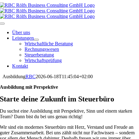
Skip
to
content
Toggle
Navigation
Über uns
Leistungen
Wirtschaftliche Beratung
Rechnungswesen
Steuerberatung
Wirtschaftsprüfung
Kontakt
Ausbildung
RBC
2026-06-18T11:45:04+02:00
Ausbildung mit Perspektive
Starte deine Zukunft im Steuerbüro
Du suchst eine Ausbildung mit Perspektive, Sinn und einem starken
Team? Dann bist du bei uns genau richtig!
Wir sind ein modernes Steuerbüro mit Herz, Verstand und Freude an
guter Zusammenarbeit. Bei uns zählt nicht nur Fachwissen – sondern
vor allem der Mensch dahinter. Deshalb freuen wir uns immer über